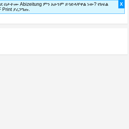
 በታተሙ Abizeitung ምን አሁንም ይጎድላቸዋል ነው? የክፍል
X
Print ያረጋግጡ.