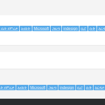
 ቤት የምረቃ
አብነት
Microsoft
ጋዜጣ
indesign
ቢሮ
ሱቅ
እር
ቤት የምረቃ
አብነት
Microsoft
ጋዜጣ
indesign
ቢሮ
ሱቅ
እርዳታ