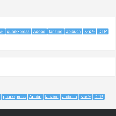
ዳታ
quarkxpress
Adobe
fanzine
abibuch
አብነት
DTP
quarkxpress
Adobe
fanzine
abibuch
አብነት
DTP