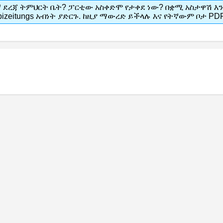
ኛ ደረጃ ትምህርት ቤት? ፓርቲው አስቀድሞ የታቀደ ነው? በቋሚ አስታዋሽ እንደ
zeitungs አብነት ያድርጉ. ከዚያ ማውረድ ይችላሉ እና የትኛውም ቦታ PDF 