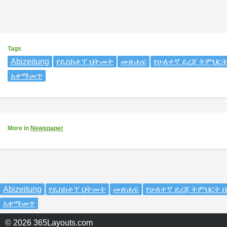
Tags
Abizeitung
የዴስክቶፕ ህትመት
መጽሐፍ
የሁለተኛ ደረጃ ትምህርት
አቀማመጥ
More
in
Newspaper
Abizeitung
የዴስክቶፕ ህትመት
መጽሐፍ
የሁለተኛ ደረጃ ትምህርት 
አቀማመጥ
© 2026 365Layouts.com