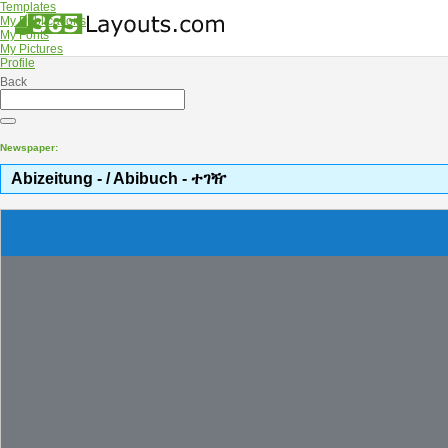
Templates
My Publications
My Fonts
My Pictures
Profile
Back
Newspaper:
Abizeitung - / Abibuch - ተገዥ