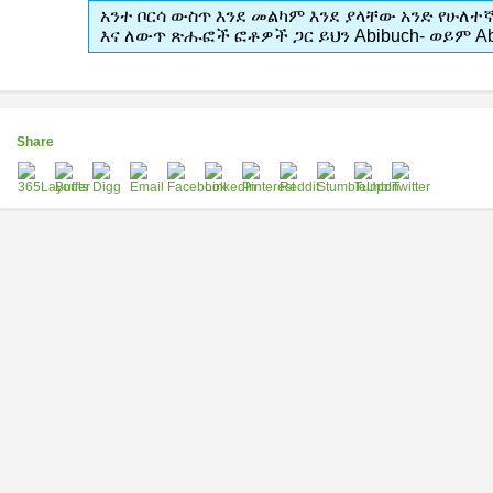
አንተ ቦርሳ ውስጥ እንደ መልካም እንደ ያላቸው አንድ የሁለተ
እና ለውጥ ጽሑፎች ፎቶዎች ጋር ይህን Abibuch- ወይም Abi
Share