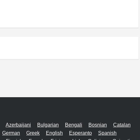
Azerbaijani
Bulgarian
Bengali
Bosnian
Catalan
German
Greek
English
Esperanto
Spanish