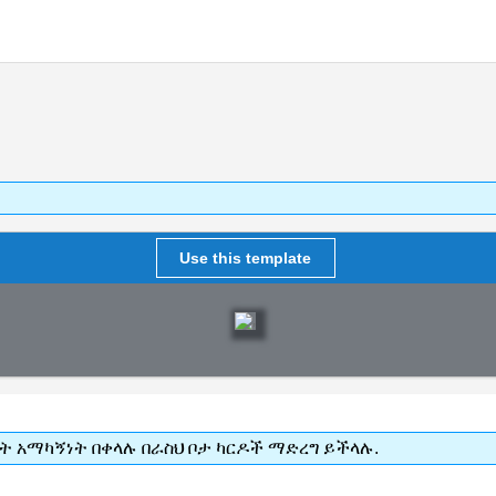
Use this template
ነት አማካኝነት በቀላሉ በራስህ ቦታ ካርዶች ማድረግ ይችላሉ.