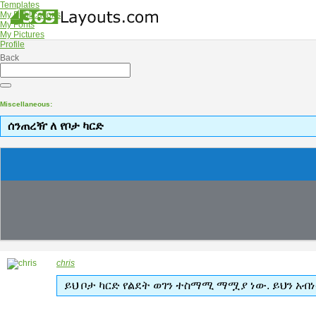
Templates
My Publications
My Fonts
My Pictures
Profile
Back
Miscellaneous:
ሰንጠረዥ ለ የቦታ ካርድ
chris
ይህ ቦታ ካርድ የልደት ወገን ተስማሚ ማሟያ ነው. ይህን አብ