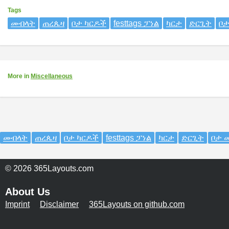
Tags
መብላት
ጠረጴዛ
ቦታ ካርዶች
festtags ፓነል
ካርታ
ድርጊት
ቦ
More
in
Miscellaneous
መብላት
ጠረጴዛ
ቦታ ካርዶች
festtags ፓነል
ካርታ
ድርጊት
ቦታ 
© 2026 365Layouts.com
About Us
Imprint
Disclaimer
365Layouts on github.com