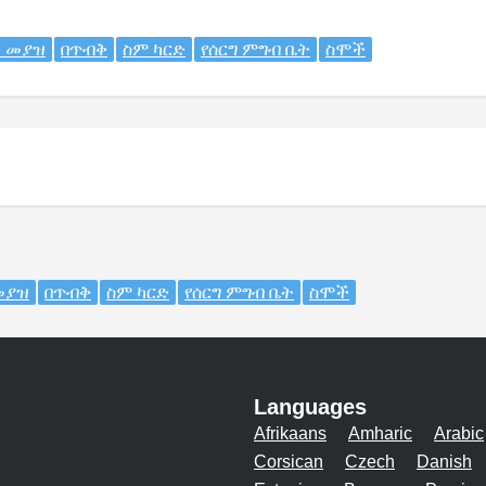
ታ መያዝ
በጥብቅ
ስም ካርድ
የሰርግ ምግብ ቤት
ስሞች
መያዝ
በጥብቅ
ስም ካርድ
የሰርግ ምግብ ቤት
ስሞች
Languages
Afrikaans
Amharic
Arabic
Corsican
Czech
Danish