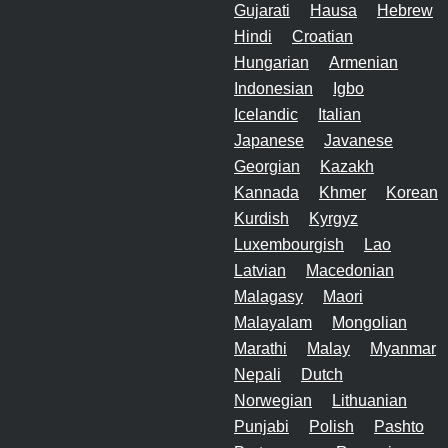
Gujarati
Hausa
Hebrew
Hindi
Croatian
Hungarian
Armenian
Indonesian
Igbo
Icelandic
Italian
Japanese
Javanese
Georgian
Kazakh
Kannada
Khmer
Korean
Kurdish
Kyrgyz
Luxembourgish
Lao
Latvian
Macedonian
Malagasy
Maori
Malayalam
Mongolian
Marathi
Malay
Myanmar
Nepali
Dutch
Norwegian
Lithuanian
Punjabi
Polish
Pashto