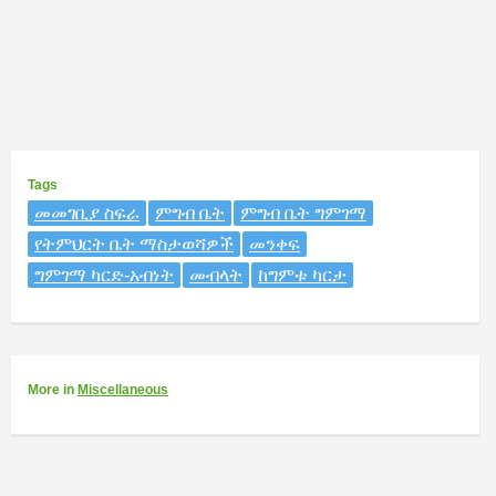
Tags
መመገቢያ ስፍራ
ምግብ ቤት
ምግብ ቤት ግምገማ
የትምህርት ቤት ማስታወሻዎች
መንቀፍ
ግምገማ ካርድ-አብነት
መብላት
ከግምቱ ካርታ
More
in
Miscellaneous