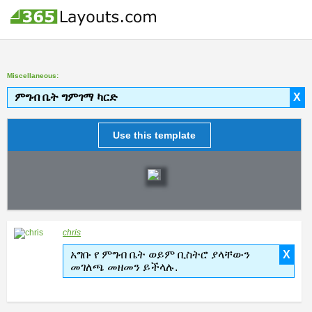
Miscellaneous:
ምግብ ቤት ግምገማ ካርድ
X
Use this template
chris
አግቡ የ ምግብ ቤት ወይም ቢስትሮ ያላቸውን
X
መገለጫ መዘመን ይችላሉ.