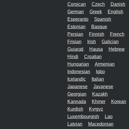
Corsican
Czech
Danish
German
Greek
English
Esperanto
Spanish
Estonian
Basque
Persian
Finnish
French
Frisian
Irish
Galician
Gujarati
Hausa
Hebrew
Hindi
Croatian
Hungarian
Armenian
Indonesian
Igbo
Icelandic
Italian
Japanese
Javanese
Georgian
Kazakh
Kannada
Khmer
Korean
Kurdish
Kyrgyz
Luxembourgish
Lao
Latvian
Macedonian