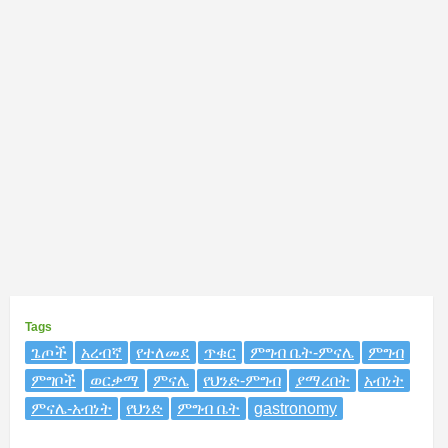
Tags
ጌጦች
አረብኛ
የተለመደ
ጥቁር
ምግብ ቤት-ምናሌ
ምግብ
ምግቦች
ወርቃማ
ምናሌ
የህንድ-ምግብ
ያማረበት
አብነት
ምናሌ-አብነት
የህንድ
ምግብ ቤት
gastronomy