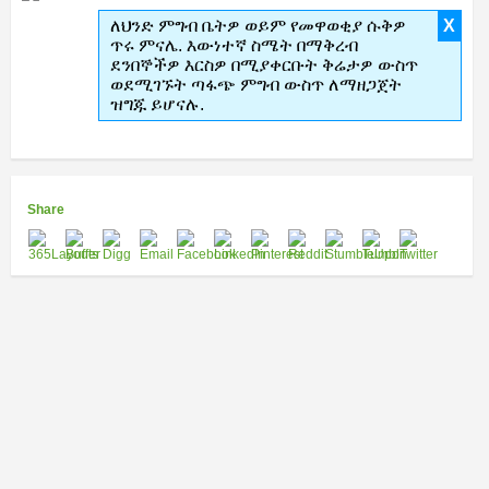
ለህንድ ምግብ ቤትዎ ወይም የመዋወቂያ ሱቅዎ
X
ጥሩ ምናሌ. እውነተኛ ስሜት በማቅረብ
ደንበኞችዎ እርስዎ በሚያቀርቡት ቅሬታዎ ውስጥ
ወደሚገኙት ጣፋጭ ምግብ ውስጥ ለማዘጋጀት
ዝግጁ ይሆናሉ.
Share