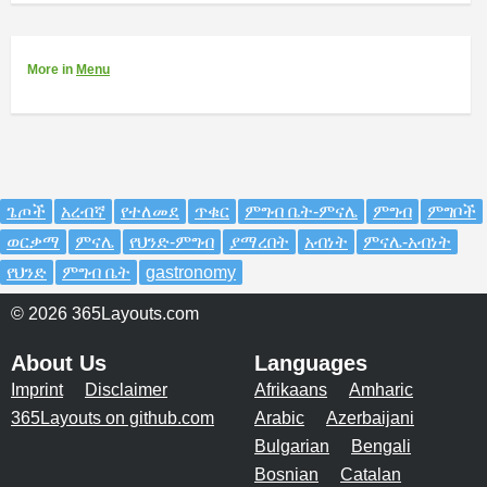
More
in
Menu
ጌጦች
አረብኛ
የተለመደ
ጥቁር
ምግብ ቤት-ምናሌ
ምግብ
ምግቦች
ወርቃማ
ምናሌ
የህንድ-ምግብ
ያማረበት
አብነት
ምናሌ-አብነት
የህንድ
ምግብ ቤት
gastronomy
© 2026 365Layouts.com
About Us
Languages
Imprint
Disclaimer
Afrikaans
Amharic
365Layouts on github.com
Arabic
Azerbaijani
Bulgarian
Bengali
Bosnian
Catalan