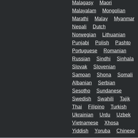
Malagasy
Maori
Malayalam
Mongolian
Marathi
Malay
Myanmar
Nepali
Dutch
Norwegian
Lithuanian
Punjabi
Polish
Pashto
Portuguese
Romanian
Russian
Sindhi
Sinhala
Slovak
Slovenian
Samoan
Shona
Somali
Albanian
Serbian
Sesotho
Sundanese
Swedish
Swahili
Tajik
Thai
Filipino
Turkish
Ukrainian
Urdu
Uzbek
Vietnamese
Xhosa
Yiddish
Yoruba
Chinese