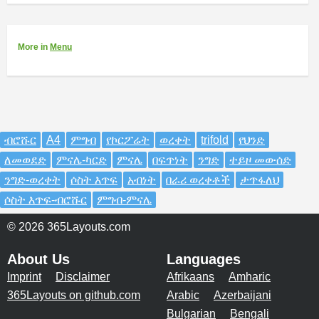
More
in
Menu
ብሮሹር
A4
ምግብ
የኮርፖሬት
ወረቀት
trifold
የህንድ
ለመወደድ
ምናሌ-ካርድ
ምናሌ
በፍጥነት
ንግድ
ተይዞ መውሰድ
ንግድ-ወረቀት
ሶስት እጥፍ
አብነት
በራሪ ወረቀቶች
ታጥፋለህ
ሶስት እጥፍ-ብሮሹር
ምግብ-ምናሌ
© 2026 365Layouts.com
About Us
Languages
Imprint
Disclaimer
Afrikaans
Amharic
365Layouts on github.com
Arabic
Azerbaijani
Bulgarian
Bengali