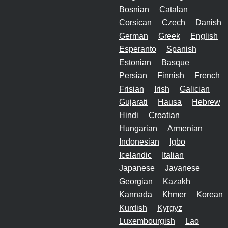
Bosnian
Catalan
Corsican
Czech
Danish
German
Greek
English
Esperanto
Spanish
Estonian
Basque
Persian
Finnish
French
Frisian
Irish
Galician
Gujarati
Hausa
Hebrew
Hindi
Croatian
Hungarian
Armenian
Indonesian
Igbo
Icelandic
Italian
Japanese
Javanese
Georgian
Kazakh
Kannada
Khmer
Korean
Kurdish
Kyrgyz
Luxembourgish
Lao