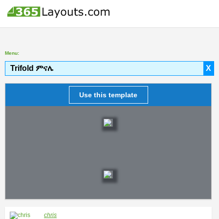
Menu:
Trifold ምናሌ
X
Use this template
chris