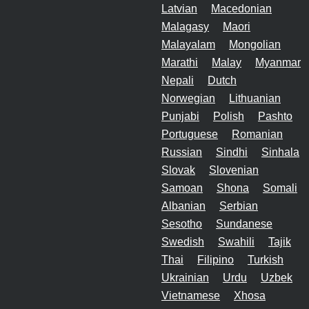
Latvian
Macedonian
Malagasy
Maori
Malayalam
Mongolian
Marathi
Malay
Myanmar
Nepali
Dutch
Norwegian
Lithuanian
Punjabi
Polish
Pashto
Portuguese
Romanian
Russian
Sindhi
Sinhala
Slovak
Slovenian
Samoan
Shona
Somali
Albanian
Serbian
Sesotho
Sundanese
Swedish
Swahili
Tajik
Thai
Filipino
Turkish
Ukrainian
Urdu
Uzbek
Vietnamese
Xhosa