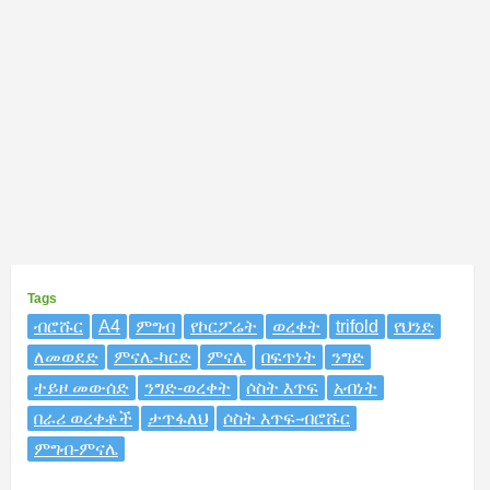
Tags
ብሮሹር
A4
ምግብ
የኮርፖሬት
ወረቀት
trifold
የህንድ
ለመወደድ
ምናሌ-ካርድ
ምናሌ
በፍጥነት
ንግድ
ተይዞ መውሰድ
ንግድ-ወረቀት
ሶስት እጥፍ
አብነት
በራሪ ወረቀቶች
ታጥፋለህ
ሶስት እጥፍ-ብሮሹር
ምግብ-ምናሌ