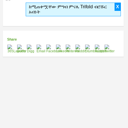
ከሚጠቀሟቸው ምግብ ምናሌ Trifold ብሮሹር
X
አብነት
Share