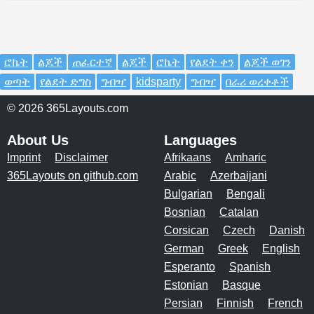
ሮኬት
ልጆች
ጠፈርተኛ
ልጆች
ሮኬት
የልደት ቀን
ልጆች ወገን
ወጣት
የልደት ድግስ
ግብዣ
kidsparty
ግብዣ
በራሪ ወረቀቶች
© 2026 365Layouts.com
About Us
Languages
Imprint
Disclaimer
Afrikaans
Amharic
365Layouts on github.com
Arabic
Azerbaijani
Bulgarian
Bengali
Bosnian
Catalan
Corsican
Czech
Danish
German
Greek
English
Esperanto
Spanish
Estonian
Basque
Persian
Finnish
French