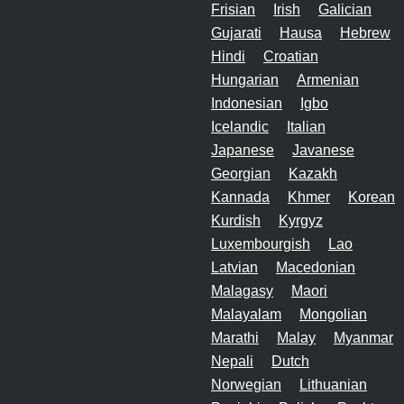
Frisian
Irish
Galician
Gujarati
Hausa
Hebrew
Hindi
Croatian
Hungarian
Armenian
Indonesian
Igbo
Icelandic
Italian
Japanese
Javanese
Georgian
Kazakh
Kannada
Khmer
Korean
Kurdish
Kyrgyz
Luxembourgish
Lao
Latvian
Macedonian
Malagasy
Maori
Malayalam
Mongolian
Marathi
Malay
Myanmar
Nepali
Dutch
Norwegian
Lithuanian