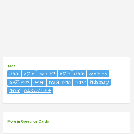
Tags
ሮኬት
ልጆች
ጠፈርተኛ
ልጆች
ሮኬት
የልደት ቀን
ልጆች ወገን
ወጣት
የልደት ድግስ
ግብዣ
kidsparty
ግብዣ
በራሪ ወረቀቶች
More
in
Greetings Cards