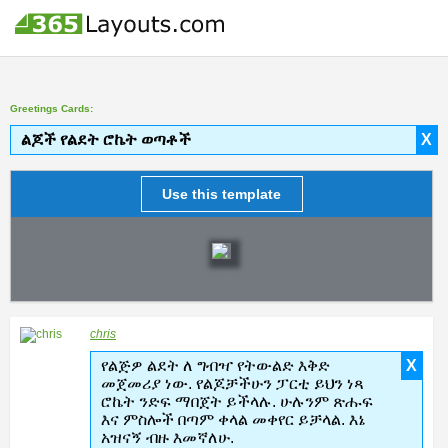
Greetings Cards:
ልጆች የልደት ሮኬት ወጣቶች
X
Use this template
chris
የልጅዎ ልደት ለ ግብዣ የትውልድ እቅድ
X
መጀመሪያ ነው. የልጆቻችሁን ፓርቲ ይህን ነጻ
ሮኬት ንድፍ ማበጀት ይችላሉ. ሁሉንም ጽሑፍ
እና ምስሎች በጣም ቀላል መቀየር ይቻላል. እኔ
አዝናኝ ብዙ እመኛለሁ.