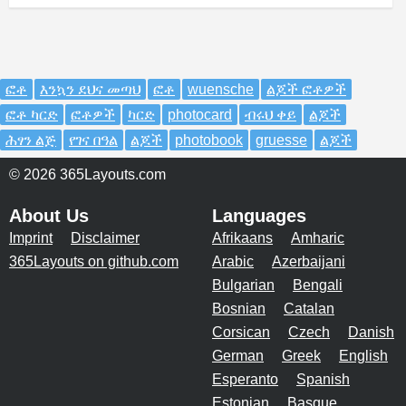
ፎቶ
እንኳን ደህና መጣህ
ፎቶ
wuensche
ልጆች ፎቶዎች
ፎቶ ካርድ
ፎቶዎች
ካርድ
photocard
ብሩህ ቀይ
ልጆች
ሕፃን ልጅ
የገና በዓል
ልጆች
photobook
gruesse
ልጆች
© 2026 365Layouts.com
About Us
Languages
Imprint
Disclaimer
Afrikaans
Amharic
365Layouts on github.com
Arabic
Azerbaijani
Bulgarian
Bengali
Bosnian
Catalan
Corsican
Czech
Danish
German
Greek
English
Esperanto
Spanish
Estonian
Basque