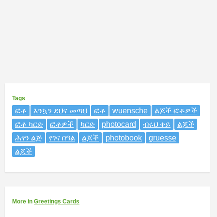
Tags
ፎቶ
እንኳን ደህና መጣህ
ፎቶ
wuensche
ልጆች ፎቶዎች
ፎቶ ካርድ
ፎቶዎች
ካርድ
photocard
ብሩህ ቀይ
ልጆች
ሕፃን ልጅ
የገና በዓል
ልጆች
photobook
gruesse
ልጆች
More
in
Greetings Cards