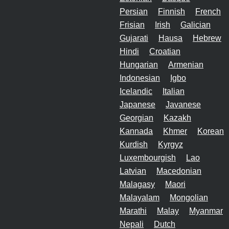
Persian
Finnish
French
Frisian
Irish
Galician
Gujarati
Hausa
Hebrew
Hindi
Croatian
Hungarian
Armenian
Indonesian
Igbo
Icelandic
Italian
Japanese
Javanese
Georgian
Kazakh
Kannada
Khmer
Korean
Kurdish
Kyrgyz
Luxembourgish
Lao
Latvian
Macedonian
Malagasy
Maori
Malayalam
Mongolian
Marathi
Malay
Myanmar
Nepali
Dutch