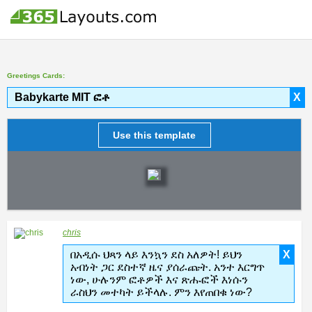
Greetings Cards:
Babykarte MIT ፎቶ
X
Use this template
chris
በአዲሱ ህጻን ላይ እንኳን ደስ አለዎት! ይህን
X
አብነት ጋር ደስተኛ ዜና ያሰራጩት. አንተ እርግጥ
ነው, ሁሉንም ፎቶዎች እና ጽሑፎች እነሱን
ራስህን መተካት ይችላሉ. ምን እየጠበቁ ነው?