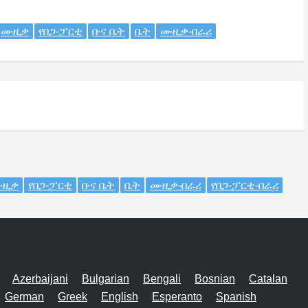
ሙዚቃ
የበጋ-ፓርቲ
ቡና ቤት
ቤት
ሙዚቃ-በራሪ
ዚቃ
የበጋ-ፓርቲ
ቡና ቤት
ቤት
ሙዚቃ-በራሪ
የበጋ-ፓርቲ-በራሪ
Azerbaijani
Bulgarian
Bengali
Bosnian
Catalan
German
Greek
English
Esperanto
Spanish