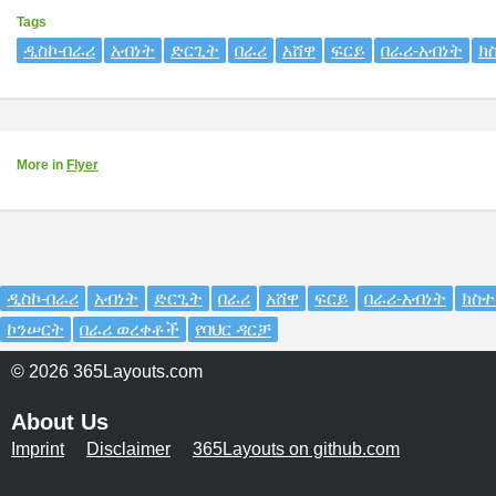
Tags
ዲስኮ-በራሪ
አብነት
ድርጊት
በራሪ
አሸዋ
ፍርይ
በራሪ-አብነት
ክ
More
in
Flyer
ዲስኮ-በራሪ
አብነት
ድርጊት
በራሪ
አሸዋ
ፍርይ
በራሪ-አብነት
ክስተ
ኮንሠርት
በራሪ ወረቀቶች
የባህር ዳርቻ
© 2026 365Layouts.com
About Us
Imprint
Disclaimer
365Layouts on github.com