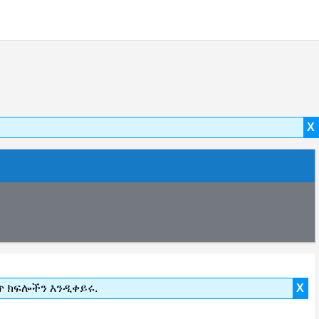
X
ውጥ ክፍሎችን እንዲቀይሩ.
X