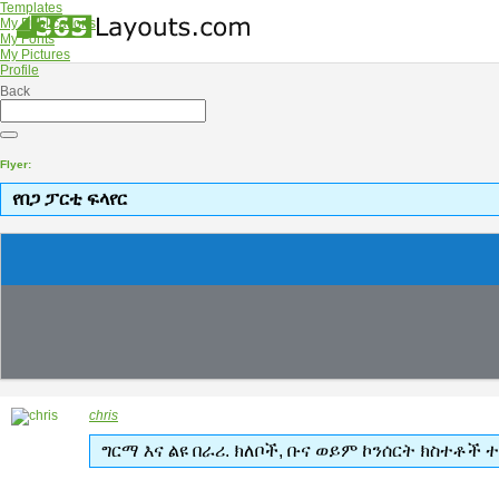
Templates
My Publications
My Fonts
My Pictures
Profile
Back
Flyer:
የበጋ ፓርቲ ፍላየር
chris
ግርማ እና ልዩ በራሪ. ክለቦች, ቡና ወይም ኮንሰርት ክስተቶች