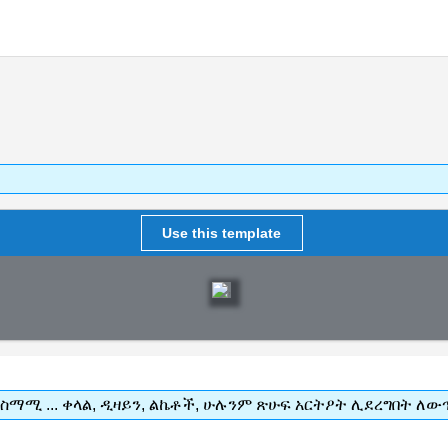
Use this template
 ተስማሚ ... ቀላል, ዲዛይን, ልኬቶች, ሁሉንም ጽሁፍ አርትዖት ሊደረግበት ለ