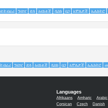
ስተት-በራሪ
ግብዣ
ድላ
አብነቶች
ዲስክ
በጋ
አሞሌዎች
ኤሌክትሮ
ት-በራሪ
ግብዣ
ድላ
አብነቶች
ዲስክ
በጋ
አሞሌዎች
ኤሌክትሮ
ሙ
Languages
Afrikaans
Amharic
Arabic
Corsican
Czech
Danish