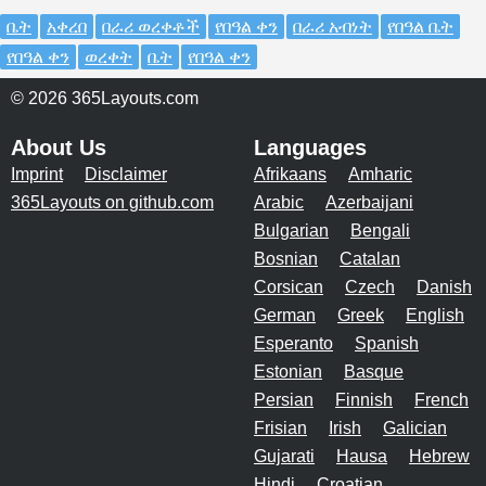
ቤት
አቀረበ
በራሪ ወረቀቶች
የበዓል ቀን
በራሪ አብነት
የበዓል ቤት
የበዓል ቀን
ወረቀት
ቤት
የበዓል ቀን
© 2026 365Layouts.com
About Us
Languages
Imprint
Disclaimer
Afrikaans
Amharic
365Layouts on github.com
Arabic
Azerbaijani
Bulgarian
Bengali
Bosnian
Catalan
Corsican
Czech
Danish
German
Greek
English
Esperanto
Spanish
Estonian
Basque
Persian
Finnish
French
Frisian
Irish
Galician
Gujarati
Hausa
Hebrew
Hindi
Croatian