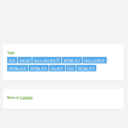
Tags
ቤት
አቀረበ
በራሪ ወረቀቶች
የበዓል ቀን
በራሪ አብነት
የበዓል ቤት
የበዓል ቀን
ወረቀት
ቤት
የበዓል ቀን
More
in
Catalog