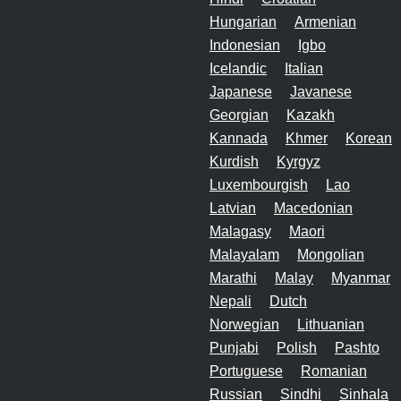
Hungarian
Armenian
Indonesian
Igbo
Icelandic
Italian
Japanese
Javanese
Georgian
Kazakh
Kannada
Khmer
Korean
Kurdish
Kyrgyz
Luxembourgish
Lao
Latvian
Macedonian
Malagasy
Maori
Malayalam
Mongolian
Marathi
Malay
Myanmar
Nepali
Dutch
Norwegian
Lithuanian
Punjabi
Polish
Pashto
Portuguese
Romanian
Russian
Sindhi
Sinhala