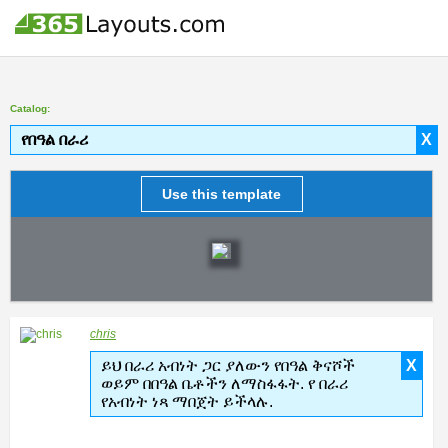
Catalog:
የበዓል በራሪ
X
Use this template
chris
ይህ በራሪ አብነት ጋር ያለውን የበዓል ቅናሾች
X
ወይም በበዓል ቤቶችን ለማስፋፋት. የ በራሪ
የአብነት ነጻ ማበጀት ይችላሉ.