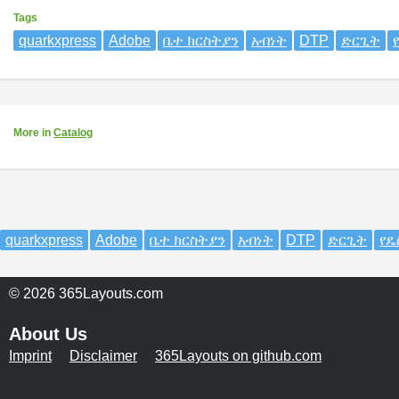
Tags
quarkxpress
Adobe
ቤተ ክርስትያን
አብነት
DTP
ድርጊት
More
in
Catalog
quarkxpress
Adobe
ቤተ ክርስትያን
አብነት
DTP
ድርጊት
የዴ
© 2026 365Layouts.com
About Us
Imprint
Disclaimer
365Layouts on github.com