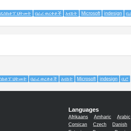
የዴስክቶፕ ህትመት
በራሪ ወረቀቶች
አብነት
Microsoft
indesign
ቢ
ስክቶፕ ህትመት
በራሪ ወረቀቶች
አብነት
Microsoft
indesign
ቢሮ
Languages
Afrikaans
Amharic
Arabic
Corsican
Czech
Danish