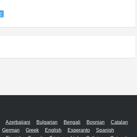
ሮ
Azerbaijani
Bulgarian
Bengali
Bosnian
Catalan
German
Greek
English
Esperanto
Spanish