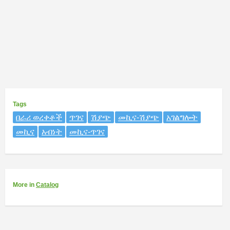
Tags
በራሪ ወረቀቶች
ጥገና
ሽያጭ
መኪና-ሽያጭ
አገልግሎት
መኪና
አብነት
መኪና-ጥገና
More
in
Catalog