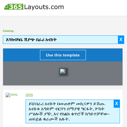
Catalog:
እንክብካቤ ሽያጭ በራሪ አብነት
X
Use this template
chris
ይህ በራሪ አብነት በመጠቀም መኪናዎን ይሽጡ.
X
አብነቱ አግድም ብርሃን ሰማያዊ ግርፋት, ሦስት
ሥዕሎች ያዥ, እና የስልክ ቁጥሮች ከዓይኖቻቸው-
ጠፍቷል ቁራጮች አሉት.