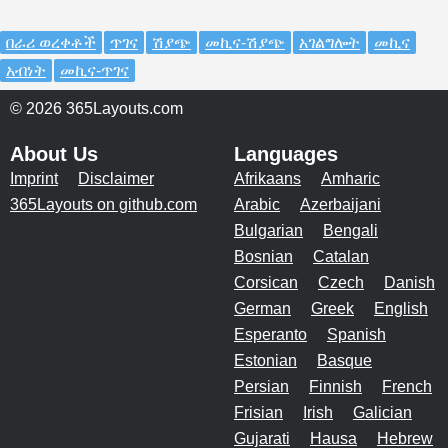
በራሪ ወረቀቶች
ጥገና
ሽያጭ
መኪና-ሽያጭ
አገልግሎት
መኪና
አብነት
መኪና-ጥገና
© 2026 365Layouts.com
About Us
Languages
Imprint
Disclaimer
Afrikaans
Amharic
365Layouts on github.com
Arabic
Azerbaijani
Bulgarian
Bengali
Bosnian
Catalan
Corsican
Czech
Danish
German
Greek
English
Esperanto
Spanish
Estonian
Basque
Persian
Finnish
French
Frisian
Irish
Galician
Gujarati
Hausa
Hebrew