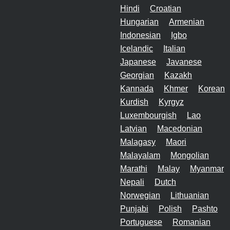
Hindi
Croatian
Hungarian
Armenian
Indonesian
Igbo
Icelandic
Italian
Japanese
Javanese
Georgian
Kazakh
Kannada
Khmer
Korean
Kurdish
Kyrgyz
Luxembourgish
Lao
Latvian
Macedonian
Malagasy
Maori
Malayalam
Mongolian
Marathi
Malay
Myanmar
Nepali
Dutch
Norwegian
Lithuanian
Punjabi
Polish
Pashto
Portuguese
Romanian