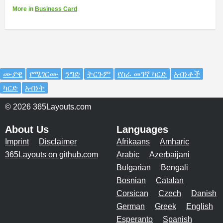
More
in
Business Card
ሙያዊ
የሚገርሙ
ንግድ
ትርጉም
የስራ መገኛ ካርድ
አብነቶች
ካርድ
አብነት
© 2026 365Layouts.com
About Us
Languages
Imprint
Disclaimer
Afrikaans
Amharic
365Layouts on github.com
Arabic
Azerbaijani
Bulgarian
Bengali
Bosnian
Catalan
Corsican
Czech
Danish
German
Greek
English
Esperanto
Spanish