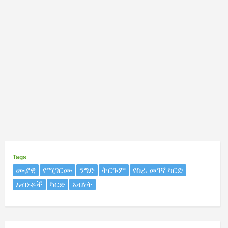
Tags
ሙያዊ
የሚገርሙ
ንግድ
ትርጉም
የስራ መገኛ ካርድ
አብነቶች
ካርድ
አብነት