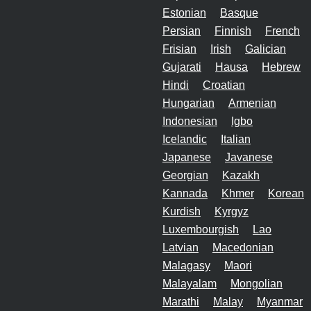
Estonian
Basque
Persian
Finnish
French
Frisian
Irish
Galician
Gujarati
Hausa
Hebrew
Hindi
Croatian
Hungarian
Armenian
Indonesian
Igbo
Icelandic
Italian
Japanese
Javanese
Georgian
Kazakh
Kannada
Khmer
Korean
Kurdish
Kyrgyz
Luxembourgish
Lao
Latvian
Macedonian
Malagasy
Maori
Malayalam
Mongolian
Marathi
Malay
Myanmar