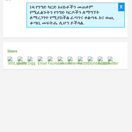
ነጻ የንግድ ካርድ አብነቶችን መጠቀም
X
የሚፈልጉትን የንግድ ካርዶችን ለማግኘት
ለማረጋገጥ የሚያስችል ፈጣንና ቀልጣፋ እና ወጪ
ቆጣቢ መፍትሔ ሊሆን ይችላል.
Share