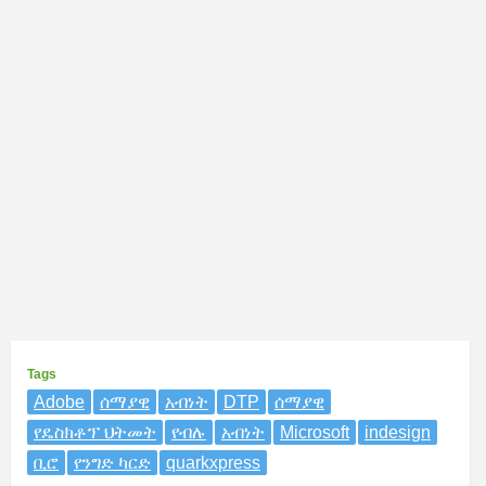
Tags
Adobe
ሰማያዊ
አብነት
DTP
ሰማያዊ
የዴስክቶፕ ህትመት
የብሉ
አብነት
Microsoft
indesign
ቢሮ
የንግድ ካርድ
quarkxpress