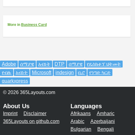
More
in
Business Card
Adobe
ሰማያዊ
አብነት
DTP
ሰማያዊ
የዴስክቶፕ ህትመት
የብሉ
አብነት
Microsoft
indesign
ቢሮ
የንግድ ካርድ
quarkxpress
© 2026 365Layouts.com
About Us
Languages
Imprint
Disclaimer
Afrikaans
Amharic
365Layouts on github.com
Arabic
Azerbaijani
Bulgarian
Bengali