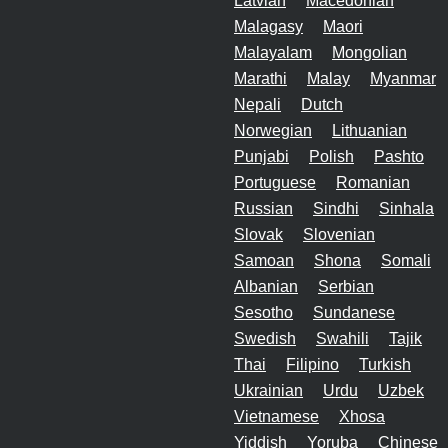
Latvian
Macedonian
Malagasy
Maori
Malayalam
Mongolian
Marathi
Malay
Myanmar
Nepali
Dutch
Norwegian
Lithuanian
Punjabi
Polish
Pashto
Portuguese
Romanian
Russian
Sindhi
Sinhala
Slovak
Slovenian
Samoan
Shona
Somali
Albanian
Serbian
Sesotho
Sundanese
Swedish
Swahili
Tajik
Thai
Filipino
Turkish
Ukrainian
Urdu
Uzbek
Vietnamese
Xhosa
Yiddish
Yoruba
Chinese