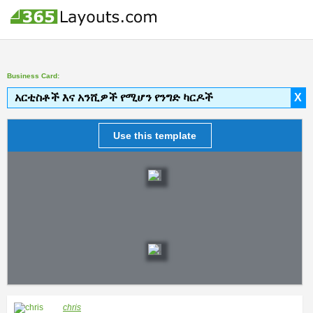
Business Card:
አርቲስቶች እና አንሺዎች የሚሆን የንግድ ካርዶች
X
Use this template
chris