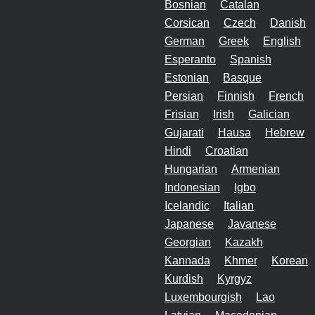
Bosnian
Catalan
Corsican
Czech
Danish
German
Greek
English
Esperanto
Spanish
Estonian
Basque
Persian
Finnish
French
Frisian
Irish
Galician
Gujarati
Hausa
Hebrew
Hindi
Croatian
Hungarian
Armenian
Indonesian
Igbo
Icelandic
Italian
Japanese
Javanese
Georgian
Kazakh
Kannada
Khmer
Korean
Kurdish
Kyrgyz
Luxembourgish
Lao