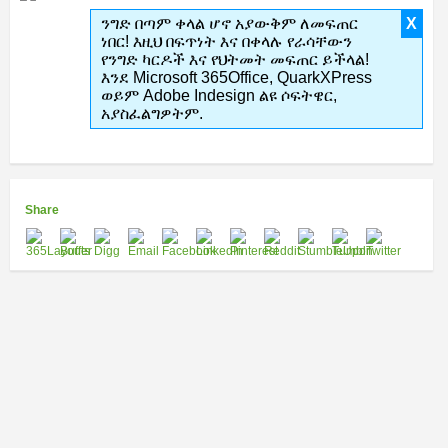
ንግድ በጣም ቀላል ሆኖ አያውቅም ለመፍጠር
X
ነበር! እዚህ በፍጥነት እና በቀላሉ የራሳቸውን
የንግድ ካርዶች እና የህትመት መፍጠር ይችላል!
እንደ Microsoft 365Office, QuarkXPress
ወይም Adobe Indesign ልዩ ሶፍትዌር,
አያስፈልግዎትም.
Share