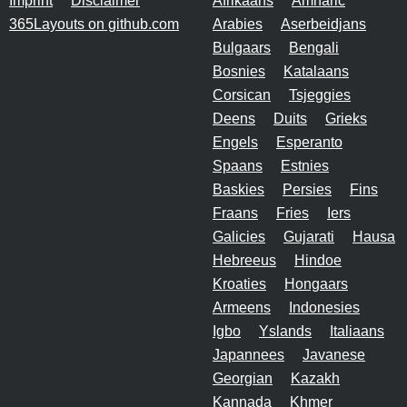
Imprint
Disclaimer
Afrikaans
Amharic
365Layouts on github.com
Arabies
Aserbeidjans
Bulgaars
Bengali
Bosnies
Katalaans
Corsican
Tsjeggies
Deens
Duits
Grieks
Engels
Esperanto
Spaans
Estnies
Baskies
Persies
Fins
Fraans
Fries
Iers
Galicies
Gujarati
Hausa
Hebreeus
Hindoe
Kroaties
Hongaars
Armeens
Indonesies
Igbo
Yslands
Italiaans
Japannees
Javanese
Georgian
Kazakh
Kannada
Khmer