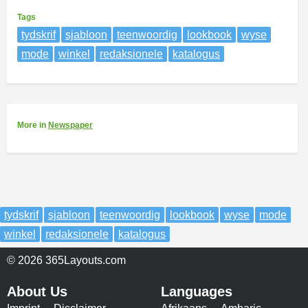
Tags
tydskrif
sjabloon
teenwoordig
lookbook
wyse
mode
winkel
redaksionele
katalogus
More
in
Newspaper
tydskrif
sjabloon
teenwoordig
lookbook
wyse
mode
winkel
redaksionele
katalogus
© 2026 365Layouts.com
About Us
Languages