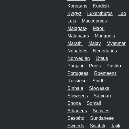
Koreaans
Kurdish
Kyrgyz
Luxemburgs
Lao
Lets
Macedonies
Malagasy
Maori
Malabaars
Mongools
Marathi
Malay
Myanmar
Nepalees
Nederlands
Norwegian
Litaus
Punjabi
Pools
Pashto
Portugees
Roemeens
Russiese
Sindhi
Sinhala
Slowaaks
Sloweens
Samoan
Shona
Somali
Albanees
Serwies
Sesotho
Sundanese
Sweeds
Swahili
Tajik