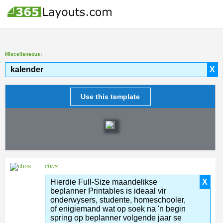
Miscellaneous:
kalender
X
Use this template
chris
Hierdie Full-Size maandelikse
X
beplanner Printables is ideaal vir
onderwysers, studente, homeschooler,
of enigiemand wat op soek na 'n begin
spring op beplanner volgende jaar se