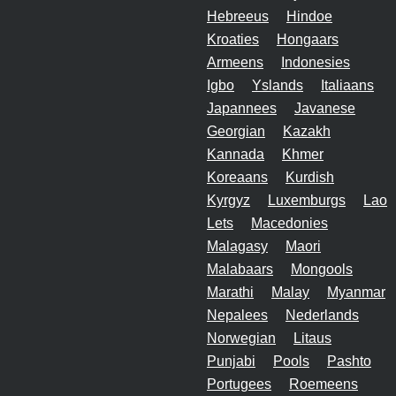
Hebreeus
Hindoe
Kroaties
Hongaars
Armeens
Indonesies
Igbo
Yslands
Italiaans
Japannees
Javanese
Georgian
Kazakh
Kannada
Khmer
Koreaans
Kurdish
Kyrgyz
Luxemburgs
Lao
Lets
Macedonies
Malagasy
Maori
Malabaars
Mongools
Marathi
Malay
Myanmar
Nepalees
Nederlands
Norwegian
Litaus
Punjabi
Pools
Pashto
Portugees
Roemeens