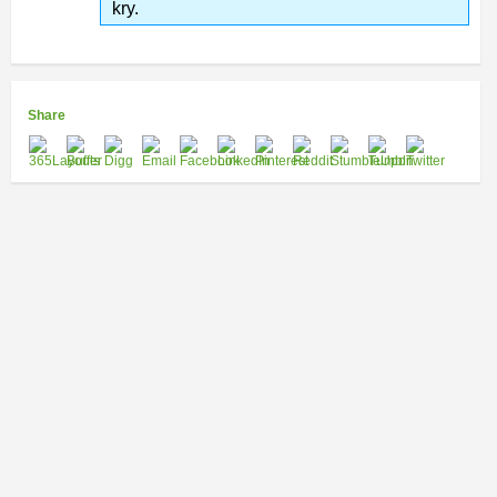
kry.
Share