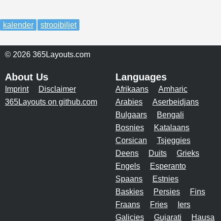
kalender
strooibiljet
© 2026 365Layouts.com
About Us
Languages
Imprint
Disclaimer
Afrikaans
Amharic
365Layouts on github.com
Arabies
Aserbeidjans
Bulgaars
Bengali
Bosnies
Katalaans
Corsican
Tsjeggies
Deens
Duits
Grieks
Engels
Esperanto
Spaans
Estnies
Baskies
Persies
Fins
Fraans
Fries
Iers
Galicies
Gujarati
Hausa