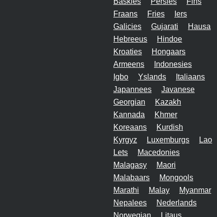
Baskies
Persies
Fins
Fraans
Fries
Iers
Galicies
Gujarati
Hausa
Hebreeus
Hindoe
Kroaties
Hongaars
Armeens
Indonesies
Igbo
Yslands
Italiaans
Japannees
Javanese
Georgian
Kazakh
Kannada
Khmer
Koreaans
Kurdish
Kyrgyz
Luxemburgs
Lao
Lets
Macedonies
Malagasy
Maori
Malabaars
Mongools
Marathi
Malay
Myanmar
Nepalees
Nederlands
Norwegian
Litaus