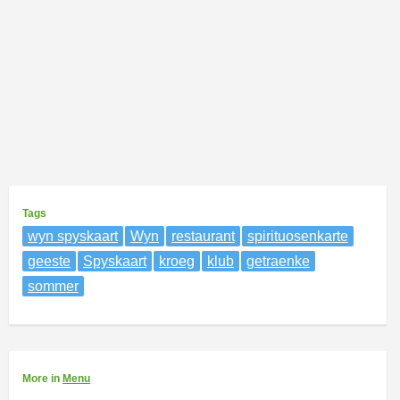
Tags
wyn spyskaart
Wyn
restaurant
spirituosenkarte
geeste
Spyskaart
kroeg
klub
getraenke
sommer
More
in
Menu