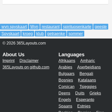
wyn spyskaart
Wyn
restaurant
spirituosenkarte
geeste
Spyskaart
kroeg
klub
getraenke
sommer
© 2026 365Layouts.com
About Us
Languages
Imprint
Disclaimer
Afrikaans
Amharic
365Layouts on github.com
Arabies
Aserbeidjans
Bulgaars
Bengali
Bosnies
Katalaans
Corsican
Tsjeggies
Deens
Duits
Grieks
Engels
Esperanto
Spaans
Estnies