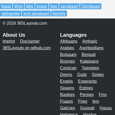
braai
Wyn
bbq
kroeg
kos
spyskaart
Spyskaart
getraenke
wyn spyskaart
borrels
© 2026 365Layouts.com
About Us
Languages
Imprint
Disclaimer
Afrikaans
Amharic
365Layouts on github.com
Arabies
Aserbeidjans
Bulgaars
Bengali
Bosnies
Katalaans
Corsican
Tsjeggies
Deens
Duits
Grieks
Engels
Esperanto
Spaans
Estnies
Baskies
Persies
Fins
Fraans
Fries
Iers
Galicies
Gujarati
Hausa
Hebreeus
Hindoe