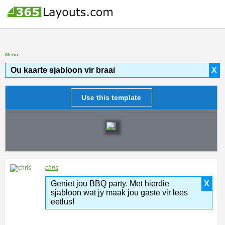
Menu:
Ou kaarte sjabloon vir braai
X
Use this template
chris
Geniet jou BBQ party. Met hierdie
X
sjabloon wat jy maak jou gaste vir lees
eetlus!