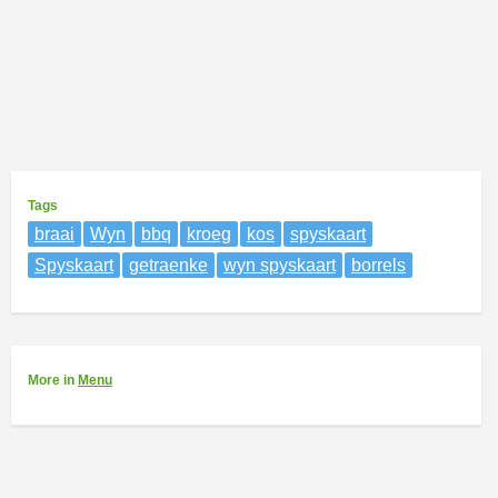
Tags
braai
Wyn
bbq
kroeg
kos
spyskaart
Spyskaart
getraenke
wyn spyskaart
borrels
More
in
Menu