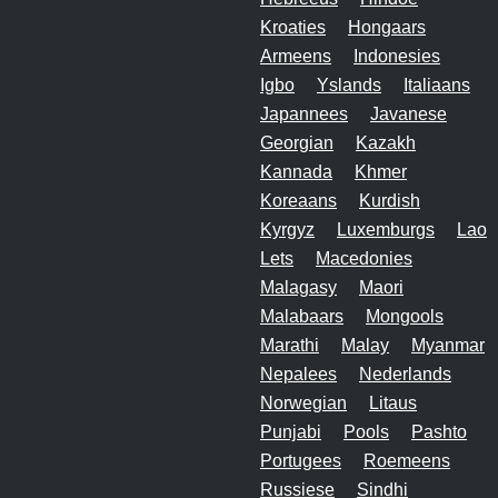
Kroaties
Hongaars
Armeens
Indonesies
Igbo
Yslands
Italiaans
Japannees
Javanese
Georgian
Kazakh
Kannada
Khmer
Koreaans
Kurdish
Kyrgyz
Luxemburgs
Lao
Lets
Macedonies
Malagasy
Maori
Malabaars
Mongools
Marathi
Malay
Myanmar
Nepalees
Nederlands
Norwegian
Litaus
Punjabi
Pools
Pashto
Portugees
Roemeens
Russiese
Sindhi