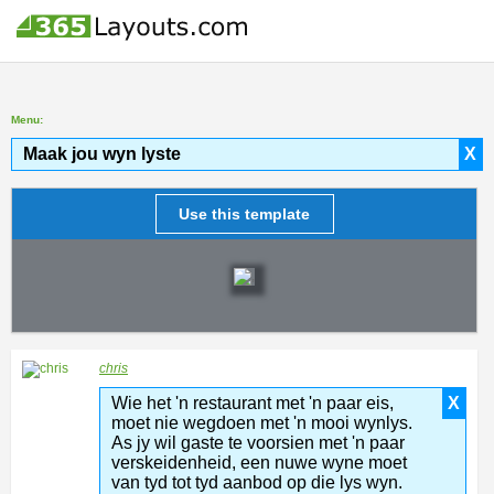
Menu:
Maak jou wyn lyste
X
Use this template
chris
Wie het 'n restaurant met 'n paar eis,
X
moet nie wegdoen met 'n mooi wynlys.
As jy wil gaste te voorsien met 'n paar
verskeidenheid, een nuwe wyne moet
van tyd tot tyd aanbod op die lys wyn.