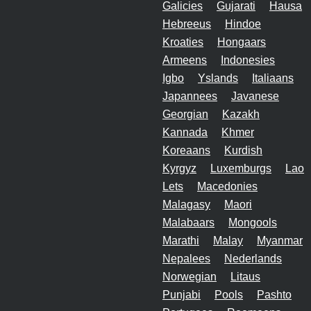
Galicies
Gujarati
Hausa
Hebreeus
Hindoe
Kroaties
Hongaars
Armeens
Indonesies
Igbo
Yslands
Italiaans
Japannees
Javanese
Georgian
Kazakh
Kannada
Khmer
Koreaans
Kurdish
Kyrgyz
Luxemburgs
Lao
Lets
Macedonies
Malagasy
Maori
Malabaars
Mongools
Marathi
Malay
Myanmar
Nepalees
Nederlands
Norwegian
Litaus
Punjabi
Pools
Pashto