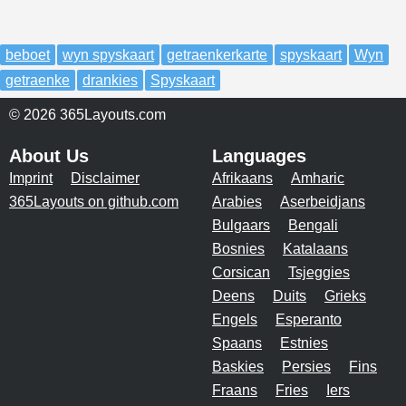
beboet
wyn spyskaart
getraenkerkarte
spyskaart
Wyn
getraenke
drankies
Spyskaart
© 2026 365Layouts.com
About Us
Languages
Imprint
Disclaimer
Afrikaans
Amharic
365Layouts on github.com
Arabies
Aserbeidjans
Bulgaars
Bengali
Bosnies
Katalaans
Corsican
Tsjeggies
Deens
Duits
Grieks
Engels
Esperanto
Spaans
Estnies
Baskies
Persies
Fins
Fraans
Fries
Iers