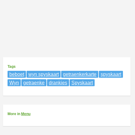
Tags
beboet
wyn spyskaart
getraenkerkarte
spyskaart
Wyn
getraenke
drankies
Spyskaart
More
in
Menu