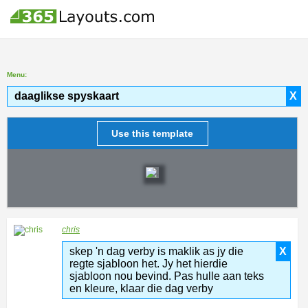
Menu:
daaglikse spyskaart
X
Use this template
chris
skep 'n dag verby is maklik as jy die
X
regte sjabloon het. Jy het hierdie
sjabloon nou bevind. Pas hulle aan teks
en kleure, klaar die dag verby