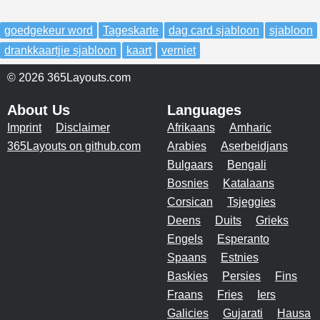
goedgekeur word
Tageskarte
dag card sjabloon
sjabloon
drankkaartjie sjabloon
kaart
verniet
© 2026 365Layouts.com
About Us
Languages
Imprint
Disclaimer
Afrikaans
Amharic
365Layouts on github.com
Arabies
Aserbeidjans
Bulgaars
Bengali
Bosnies
Katalaans
Corsican
Tsjeggies
Deens
Duits
Grieks
Engels
Esperanto
Spaans
Estnies
Baskies
Persies
Fins
Fraans
Fries
Iers
Galicies
Gujarati
Hausa