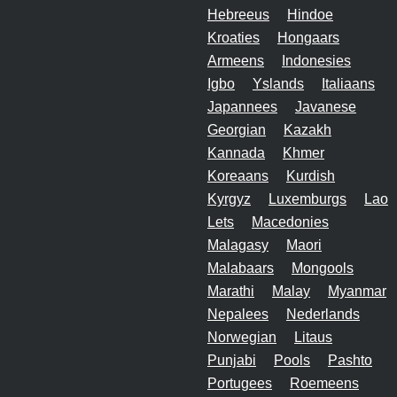
Hebreeus
Hindoe
Kroaties
Hongaars
Armeens
Indonesies
Igbo
Yslands
Italiaans
Japannees
Javanese
Georgian
Kazakh
Kannada
Khmer
Koreaans
Kurdish
Kyrgyz
Luxemburgs
Lao
Lets
Macedonies
Malagasy
Maori
Malabaars
Mongools
Marathi
Malay
Myanmar
Nepalees
Nederlands
Norwegian
Litaus
Punjabi
Pools
Pashto
Portugees
Roemeens