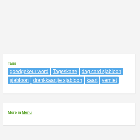
Tags
goedgekeur word
Tageskarte
dag card sjabloon
sjabloon
drankkaartjie sjabloon
kaart
verniet
More
in
Menu