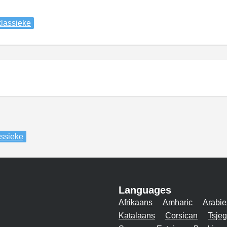
klassieke
assieke
Languages
Afrikaans
Amharic
Arabie
Katalaans
Corsican
Tsjeg