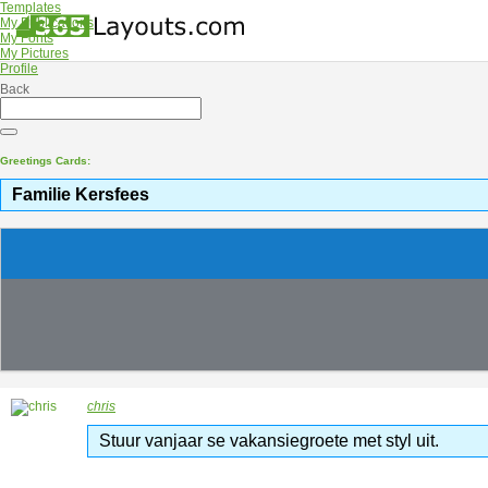
Templates
My Publications
My Fonts
My Pictures
Profile
Back
Greetings Cards:
Familie Kersfees
chris
Stuur vanjaar se vakansiegroete met styl uit.