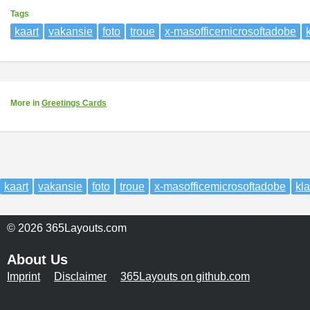
Tags
kaart
vakansie
foto
troue
x-masofficemicrosoftadobe
More
in
Greetings Cards
kaart
vakansie
foto
troue
x-masofficemicrosoftadobe
kl
© 2026 365Layouts.com
About Us
Imprint
Disclaimer
365Layouts on github.com