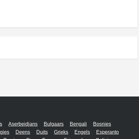
s
Aserbeidjans
Bulgaars
Bengali
Bosnies
gies
Deens
Duits
Grieks
Engels
Esperanto