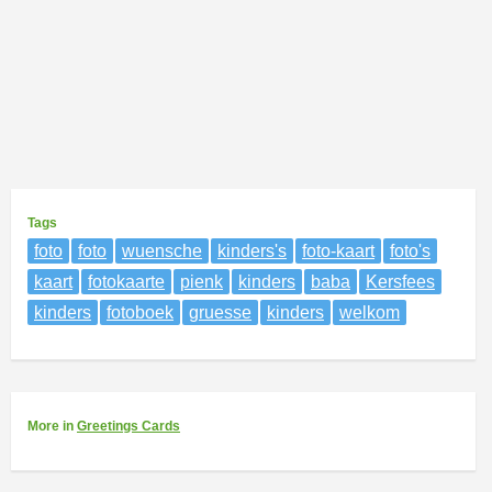
Tags
foto
foto
wuensche
kinders's
foto-kaart
foto's
kaart
fotokaarte
pienk
kinders
baba
Kersfees
kinders
fotoboek
gruesse
kinders
welkom
More
in
Greetings Cards