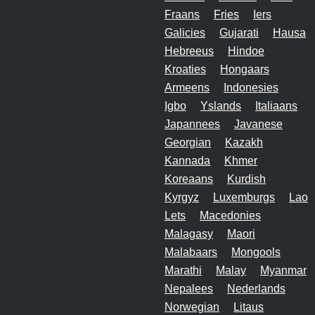
Fraans
Fries
Iers
Galicies
Gujarati
Hausa
Hebreeus
Hindoe
Kroaties
Hongaars
Armeens
Indonesies
Igbo
Yslands
Italiaans
Japannees
Javanese
Georgian
Kazakh
Kannada
Khmer
Koreaans
Kurdish
Kyrgyz
Luxemburgs
Lao
Lets
Macedonies
Malagasy
Maori
Malabaars
Mongools
Marathi
Malay
Myanmar
Nepalees
Nederlands
Norwegian
Litaus