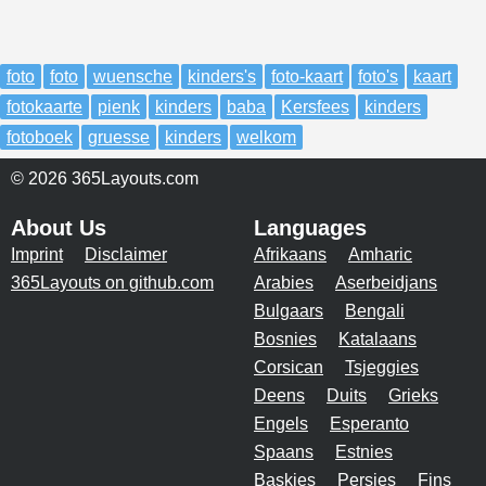
foto
foto
wuensche
kinders's
foto-kaart
foto's
kaart
fotokaarte
pienk
kinders
baba
Kersfees
kinders
fotoboek
gruesse
kinders
welkom
© 2026 365Layouts.com
About Us
Languages
Imprint
Disclaimer
Afrikaans
Amharic
365Layouts on github.com
Arabies
Aserbeidjans
Bulgaars
Bengali
Bosnies
Katalaans
Corsican
Tsjeggies
Deens
Duits
Grieks
Engels
Esperanto
Spaans
Estnies
Baskies
Persies
Fins