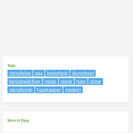
Tags
strooibiljet
spa
besigheid
skoonheid
besigheid-flyer
mode
pienk
hare
show
opvallende
haarkapper
modern
More
in
Flyer