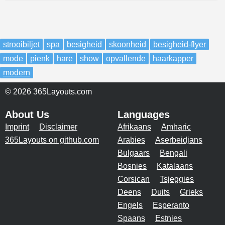
strooibiljet
spa
besigheid
skoonheid
besigheid-flyer
mode
pienk
hare
show
opvallende
haarkapper
modern
© 2026 365Layouts.com
About Us
Languages
Imprint
Disclaimer
Afrikaans
Amharic
365Layouts on github.com
Arabies
Aserbeidjans
Bulgaars
Bengali
Bosnies
Katalaans
Corsican
Tsjeggies
Deens
Duits
Grieks
Engels
Esperanto
Spaans
Estnies