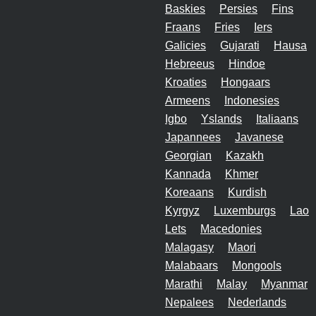
Baskies
Persies
Fins
Fraans
Fries
Iers
Galicies
Gujarati
Hausa
Hebreeus
Hindoe
Kroaties
Hongaars
Armeens
Indonesies
Igbo
Yslands
Italiaans
Japannees
Javanese
Georgian
Kazakh
Kannada
Khmer
Koreaans
Kurdish
Kyrgyz
Luxemburgs
Lao
Lets
Macedonies
Malagasy
Maori
Malabaars
Mongools
Marathi
Malay
Myanmar
Nepalees
Nederlands