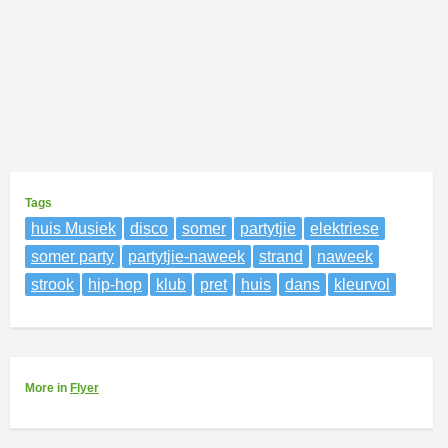
Tags
huis Musiek
disco
somer
partytjie
elektriese
somer party
partytjie-naweek
strand
naweek
strook
hip-hop
klub
pret
huis
dans
kleurvol
More
in
Flyer