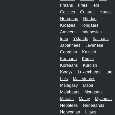
Fraans
Fries
Iers
Galicies
Gujarati
Hausa
Hebreeus
Hindoe
Kroaties
Hongaars
Armeens
Indonesies
Igbo
Yslands
Italiaans
Japannees
Javanese
Georgian
Kazakh
Kannada
Khmer
Koreaans
Kurdish
Kyrgyz
Luxemburgs
Lao
Lets
Macedonies
Malagasy
Maori
Malabaars
Mongools
Marathi
Malay
Myanmar
Nepalees
Nederlands
Norwegian
Litaus