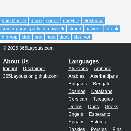
huis Musiek
disco
somer
partytjie
elektriese
somer party
partytjie-naweek
strand
naweek
strook
hip-hop
klub
pret
huis
dans
kleurvol
© 2026 365Layouts.com
About Us
Languages
Imprint
Disclaimer
Afrikaans
Amharic
365Layouts on github.com
Arabies
Aserbeidjans
Bulgaars
Bengali
Bosnies
Katalaans
Corsican
Tsjeggies
Deens
Duits
Grieks
Engels
Esperanto
Spaans
Estnies
Baskies
Persies
Fins