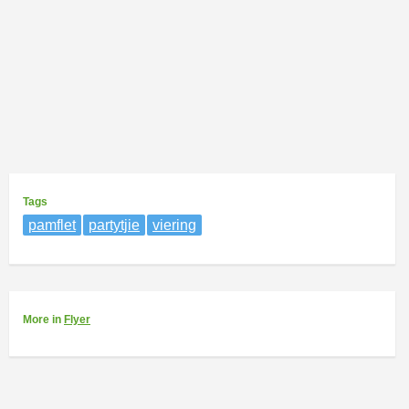
Tags
pamflet
partytjie
viering
More
in
Flyer