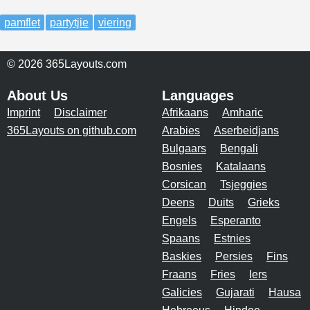
pamflet
partytjie
viering
© 2026 365Layouts.com
About Us
Languages
Imprint
Disclaimer
Afrikaans
Amharic
365Layouts on github.com
Arabies
Aserbeidjans
Bulgaars
Bengali
Bosnies
Katalaans
Corsican
Tsjeggies
Deens
Duits
Grieks
Engels
Esperanto
Spaans
Estnies
Baskies
Persies
Fins
Fraans
Fries
Iers
Galicies
Gujarati
Hausa