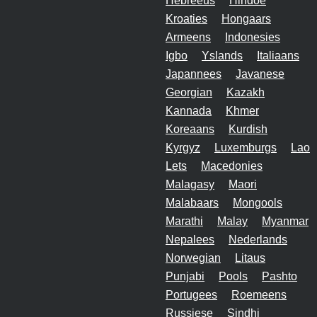
Hebreeus
Hindoe
Kroaties
Hongaars
Armeens
Indonesies
Igbo
Yslands
Italiaans
Japannees
Javanese
Georgian
Kazakh
Kannada
Khmer
Koreaans
Kurdish
Kyrgyz
Luxemburgs
Lao
Lets
Macedonies
Malagasy
Maori
Malabaars
Mongools
Marathi
Malay
Myanmar
Nepalees
Nederlands
Norwegian
Litaus
Punjabi
Pools
Pashto
Portugees
Roemeens
Russiese
Sindhi