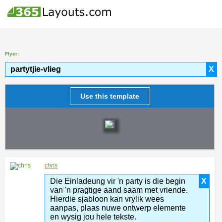
Flyer:
partytjie-vlieg
X
Use this template
chris
Die Einladeung vir 'n party is die begin
X
van 'n pragtige aand saam met vriende.
Hierdie sjabloon kan vrylik wees
aanpas, plaas nuwe ontwerp elemente
en wysig jou hele tekste.