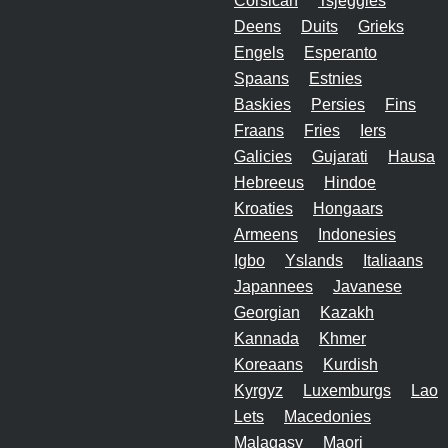
Corsican
Tsjeggies
Deens
Duits
Grieks
Engels
Esperanto
Spaans
Estnies
Baskies
Persies
Fins
Fraans
Fries
Iers
Galicies
Gujarati
Hausa
Hebreeus
Hindoe
Kroaties
Hongaars
Armeens
Indonesies
Igbo
Yslands
Italiaans
Japannees
Javanese
Georgian
Kazakh
Kannada
Khmer
Koreaans
Kurdish
Kyrgyz
Luxemburgs
Lao
Lets
Macedonies
Malagasy
Maori