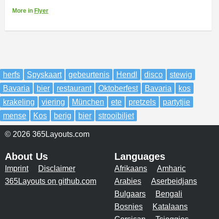
More
in
Flyer
herfs
Spyskaart
gebeurtenis
Hendl
disco
stewig
Bavaria
bier
restaurant
Oktoberfest
Bavaria
kos
krakeling
viering
München
ete
pretzels
partytjie
mense
Kos
berig
bier
strooibiljet
© 2026 365Layouts.com
About Us
Languages
Imprint
Disclaimer
Afrikaans
Amharic
365Layouts on github.com
Arabies
Aserbeidjans
Bulgaars
Bengali
Bosnies
Katalaans