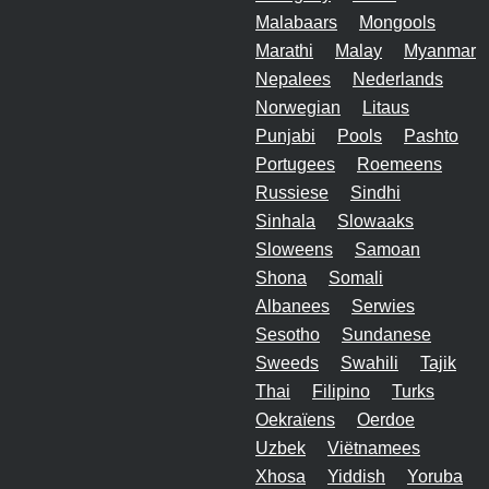
Malabaars
Mongools
Marathi
Malay
Myanmar
Nepalees
Nederlands
Norwegian
Litaus
Punjabi
Pools
Pashto
Portugees
Roemeens
Russiese
Sindhi
Sinhala
Slowaaks
Sloweens
Samoan
Shona
Somali
Albanees
Serwies
Sesotho
Sundanese
Sweeds
Swahili
Tajik
Thai
Filipino
Turks
Oekraïens
Oerdoe
Uzbek
Viëtnamees
Xhosa
Yiddish
Yoruba