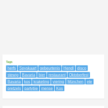
Tags
herfs
Spyskaart
gebeurtenis
Hendl
disco
stewig
Bavaria
bier
restaurant
Oktoberfest
Bavaria
kos
krakeling
viering
München
ete
pretzels
partytjie
mense
Kos