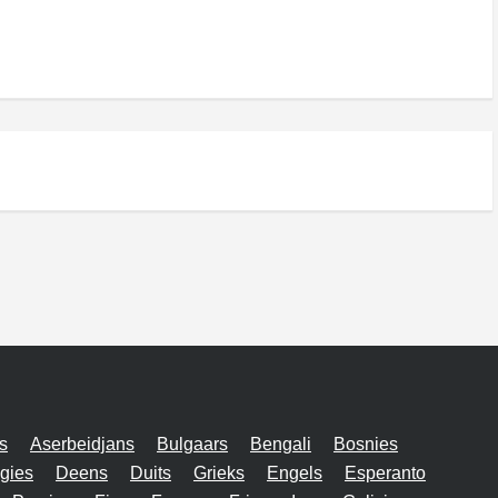
s
Aserbeidjans
Bulgaars
Bengali
Bosnies
gies
Deens
Duits
Grieks
Engels
Esperanto