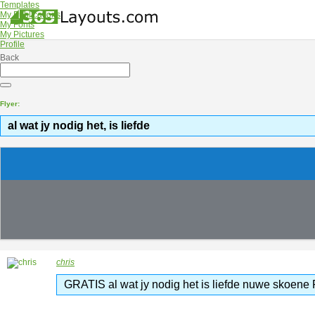
Templates
My Publications
My Fonts
My Pictures
Profile
Back
Flyer:
al wat jy nodig het, is liefde
chris
GRATIS al wat jy nodig het is liefde nuwe skoene Fl