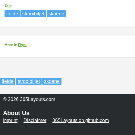
Tags
liefde
strooibiljet
skoene
More
in
Flyer
liefde
strooibiljet
skoene
© 2026 365Layouts.com
About Us
Imprint
Disclaimer
365Layouts on github.com