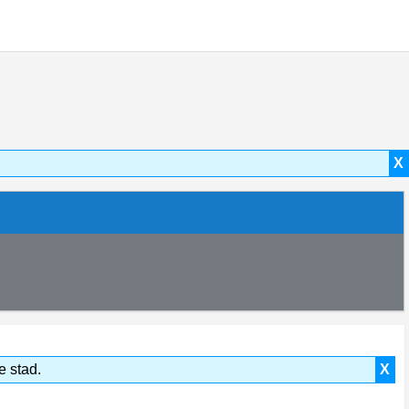
X
e stad.
X