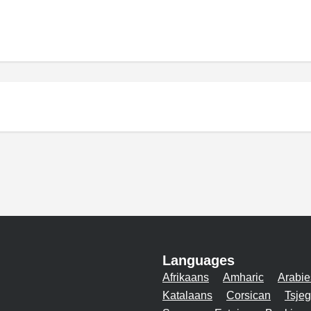
Languages
Afrikaans
Amharic
Arabie
Katalaans
Corsican
Tsjeg