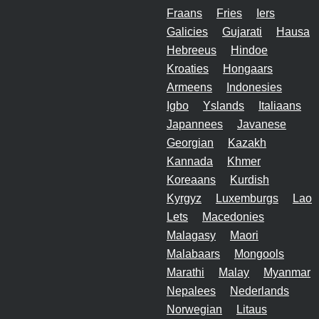
Fraans
Fries
Iers
Galicies
Gujarati
Hausa
Hebreeus
Hindoe
Kroaties
Hongaars
Armeens
Indonesies
Igbo
Yslands
Italiaans
Japannees
Javanese
Georgian
Kazakh
Kannada
Khmer
Koreaans
Kurdish
Kyrgyz
Luxemburgs
Lao
Lets
Macedonies
Malagasy
Maori
Malabaars
Mongools
Marathi
Malay
Myanmar
Nepalees
Nederlands
Norwegian
Litaus