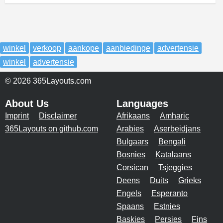
winkel
verkoop
aankope
aanbiedinge
advertensie
winkel
advertensie
© 2026 365Layouts.com
About Us
Languages
Imprint
Disclaimer
Afrikaans
Amharic
365Layouts on github.com
Arabies
Aserbeidjans
Bulgaars
Bengali
Bosnies
Katalaans
Corsican
Tsjeggies
Deens
Duits
Grieks
Engels
Esperanto
Spaans
Estnies
Baskies
Persies
Fins