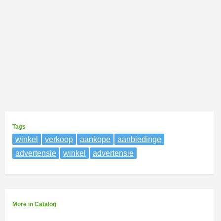
Tags
winkel
verkoop
aankope
aanbiedinge
advertensie
winkel
advertensie
More
in
Catalog