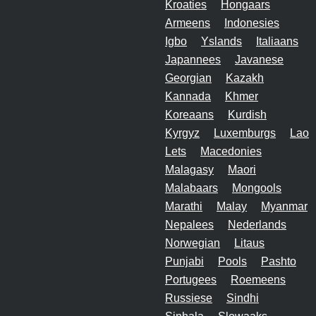
Kroaties
Hongaars
Armeens
Indonesies
Igbo
Yslands
Italiaans
Japannees
Javanese
Georgian
Kazakh
Kannada
Khmer
Koreaans
Kurdish
Kyrgyz
Luxemburgs
Lao
Lets
Macedonies
Malagasy
Maori
Malabaars
Mongools
Marathi
Malay
Myanmar
Nepalees
Nederlands
Norwegian
Litaus
Punjabi
Pools
Pashto
Portugees
Roemeens
Russiese
Sindhi