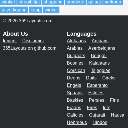
winkel
strooibiljet
shopping
produkte
gelaai
verkoop
uitverkoping
koop
winkel
© 2026 365Layouts.com
About Us
Languages
Imprint
Disclaimer
Afrikaans
Amharic
365Layouts on github.com
Arabies
Aserbeidjans
Bulgaars
Bengali
Bosnies
Katalaans
Corsican
Tsjeggies
Deens
Duits
Grieks
Engels
Esperanto
Spaans
Estnies
Baskies
Persies
Fins
Fraans
Fries
Iers
Galicies
Gujarati
Hausa
Hebreeus
Hindoe