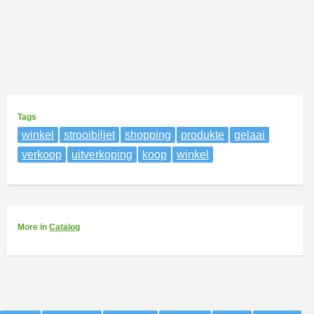
Tags
winkel
strooibiljet
shopping
produkte
gelaai
verkoop
uitverkoping
koop
winkel
More
in
Catalog