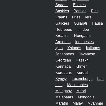
Spaans
Estnies
Baskies
Persies
Fins
Fraans
Fries
Iers
Galicies
Gujarati
Hausa
Hebreeus
Hindoe
Kroaties
Hongaars
Armeens
Indonesies
Igbo
Yslands
Italiaans
Japannees
Javanese
Georgian
Kazakh
Kannada
Khmer
Koreaans
Kurdish
Kyrgyz
Luxemburgs
Lao
Lets
Macedonies
Malagasy
Maori
Malabaars
Mongools
Marathi
Malay
Myanmar