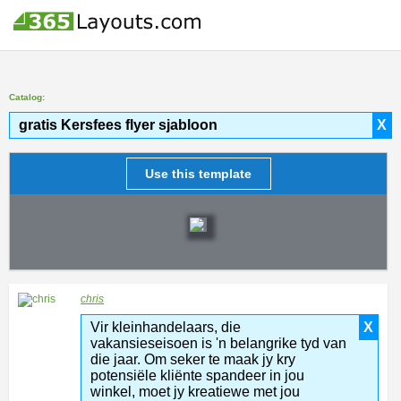
Catalog:
gratis Kersfees flyer sjabloon
X
Use this template
chris
Vir kleinhandelaars, die
X
vakansieseisoen is 'n belangrike tyd van
die jaar. Om seker te maak jy kry
potensiële kliënte spandeer in jou
winkel, moet jy kreatiewe met jou