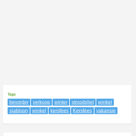
Tags
bevorder
verkoop
winter
strooibiljet
winkel
sjabloon
winkel
kersfees
Kersfees
vakansie