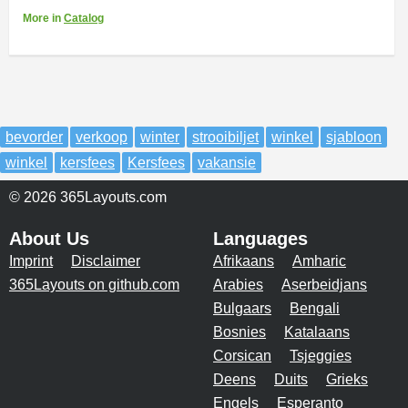
More
in
Catalog
bevorder
verkoop
winter
strooibiljet
winkel
sjabloon
winkel
kersfees
Kersfees
vakansie
© 2026 365Layouts.com
About Us
Languages
Imprint
Disclaimer
Afrikaans
Amharic
365Layouts on github.com
Arabies
Aserbeidjans
Bulgaars
Bengali
Bosnies
Katalaans
Corsican
Tsjeggies
Deens
Duits
Grieks
Engels
Esperanto