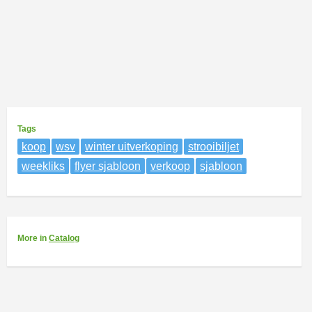
Tags
koop
wsv
winter uitverkoping
strooibiljet
weekliks
flyer sjabloon
verkoop
sjabloon
More
in
Catalog