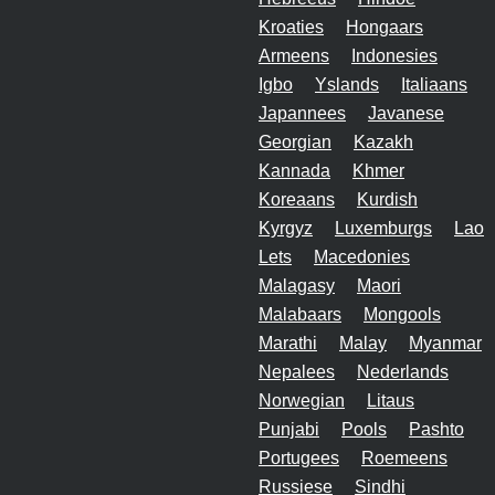
Kroaties
Hongaars
Armeens
Indonesies
Igbo
Yslands
Italiaans
Japannees
Javanese
Georgian
Kazakh
Kannada
Khmer
Koreaans
Kurdish
Kyrgyz
Luxemburgs
Lao
Lets
Macedonies
Malagasy
Maori
Malabaars
Mongools
Marathi
Malay
Myanmar
Nepalees
Nederlands
Norwegian
Litaus
Punjabi
Pools
Pashto
Portugees
Roemeens
Russiese
Sindhi