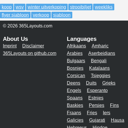
koop
wsv
winter uitverkoping
strooibiljet
weekliks
flyer sjabloon
verkoop
sjabloon
© 2026 365Layouts.com
About Us
Languages
Imprint
Disclaimer
Afrikaans
Amharic
365Layouts on github.com
Arabies
Aserbeidjans
Bulgaars
Bengali
Bosnies
Katalaans
Corsican
Tsjeggies
Deens
Duits
Grieks
Engels
Esperanto
Spaans
Estnies
Baskies
Persies
Fins
Fraans
Fries
Iers
Galicies
Gujarati
Hausa
Hebreeus
Hindoe