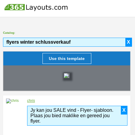
Catalog:
flyers winter schlussverkauf
X
Use this template
chris
Jy kan jou SALE vind - Flyer- sjabloon.
X
Plaas jou bied maklike en gereed jou
flyer.