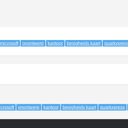
microsoft
onontwerp
kantoor
besigheids kaart
quarkxpres
crosoft
onontwerp
kantoor
besigheids kaart
quarkxpress