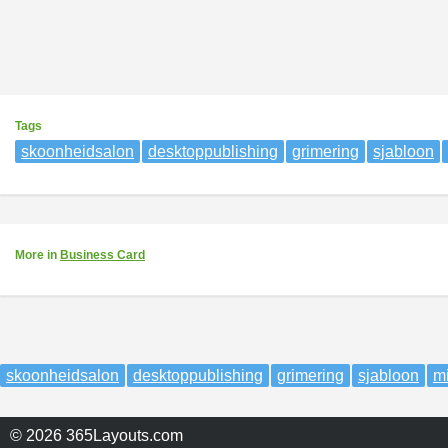
Tags
skoonheidsalon
desktoppublishing
grimering
sjabloon
More
in
Business Card
skoonheidsalon
desktoppublishing
grimering
sjabloon
mi
© 2026 365Layouts.com