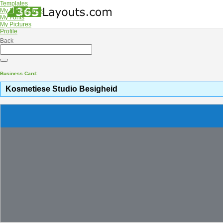
Templates
My Publications
My Fonts
My Pictures
Profile
Back
Business Card:
Kosmetiese Studio Besigheid