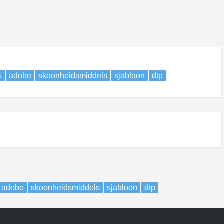
s
adobe
skoonheidsmiddels
sjabloon
dtp
adobe
skoonheidsmiddels
sjabloon
dtp