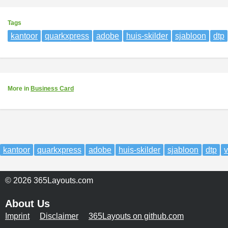
Tags
kantoor
quarkxpress
adobe
huis-skilder
sjabloon
dtp
More
in
Business Card
kantoor
quarkxpress
adobe
huis-skilder
sjabloon
dtp
v
© 2026 365Layouts.com
About Us
Imprint
Disclaimer
365Layouts on github.com