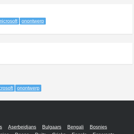
microsoft
onontwerp
crosoft
onontwerp
s
Aserbeidjans
Bulgaars
Bengali
Bosnies