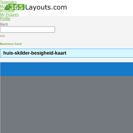
Templates
My Publications
My Fonts
My Pictures
Profile
Back
Business Card:
huis-skilder-besigheid-kaart