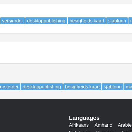
versierder
desktoppublishing
besigheids kaart
sjabloon
ersierder
desktoppublishing
besigheids kaart
sjabloon
mi
Languages
Afrikaans
Amharic
Arabie