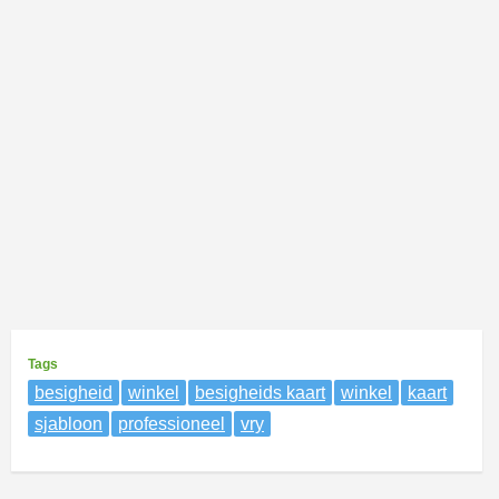
Tags
besigheid
winkel
besigheids kaart
winkel
kaart
sjabloon
professioneel
vry