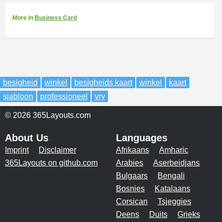
More
in
Business Card
besigheid
winkel
besigheids kaart
winkel
kaart
sjabloon
professioneel
vry
© 2026 365Layouts.com
About Us
Languages
Imprint
Disclaimer
Afrikaans
Amharic
365Layouts on github.com
Arabies
Aserbeidjans
Bulgaars
Bengali
Bosnies
Katalaans
Corsican
Tsjeggies
Deens
Duits
Grieks