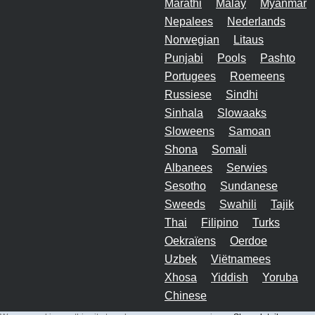
Marathi
Malay
Myanmar
Nepalees
Nederlands
Norwegian
Litaus
Punjabi
Pools
Pashto
Portugees
Roemeens
Russiese
Sindhi
Sinhala
Slowaaks
Sloweens
Samoan
Shona
Somali
Albanees
Serwies
Sesotho
Sundanese
Sweeds
Swahili
Tajik
Thai
Filipino
Turks
Oekraïens
Oerdoe
Uzbek
Viëtnamees
Xhosa
Yiddish
Yoruba
Chinese