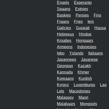
Engels
Esperanto
Spaans
Estnies
Baskies
Persies
Fins
Fraans
Fries
Iers
Galicies
Gujarati
Hausa
Hebreeus
Hindoe
Kroaties
Hongaars
Armeens
Indonesies
Igbo
Yslands
Italiaans
Japannees
Javanese
Georgian
Kazakh
Kannada
Khmer
Koreaans
Kurdish
Kyrgyz
Luxemburgs
Lao
Lets
Macedonies
Malagasy
Maori
Malabaars
Mongools