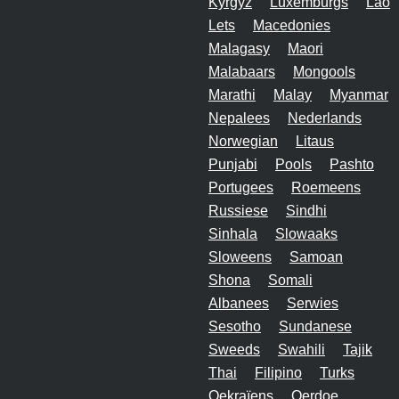
Kyrgyz
Luxemburgs
Lao
Lets
Macedonies
Malagasy
Maori
Malabaars
Mongools
Marathi
Malay
Myanmar
Nepalees
Nederlands
Norwegian
Litaus
Punjabi
Pools
Pashto
Portugees
Roemeens
Russiese
Sindhi
Sinhala
Slowaaks
Sloweens
Samoan
Shona
Somali
Albanees
Serwies
Sesotho
Sundanese
Sweeds
Swahili
Tajik
Thai
Filipino
Turks
Oekraïens
Oerdoe