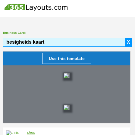
Business Card:
besigheids kaart
X
Use this template
chris