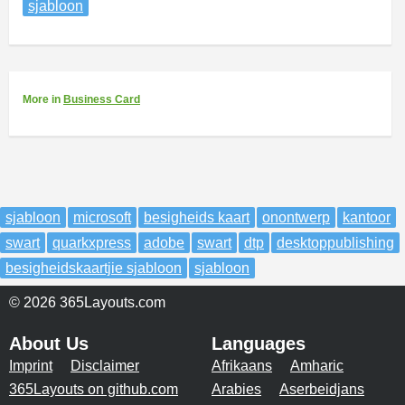
sjabloon
More
in
Business Card
sjabloon
microsoft
besigheids kaart
onontwerp
kantoor
swart
quarkxpress
adobe
swart
dtp
desktoppublishing
besigheidskaartjie sjabloon
sjabloon
© 2026 365Layouts.com
About Us
Languages
Imprint
Disclaimer
Afrikaans
Amharic
365Layouts on github.com
Arabies
Aserbeidjans