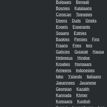
Bulgaars
Bengali
Bosnies
Katalaans
Corsican
Tsjeggies
Deens
Duits
Grieks
Engels
Esperanto
Spaans
Estnies
Baskies
Persies
Fins
Fraans
Fries
Iers
Galicies
Gujarati
Hausa
Hebreeus
Hindoe
Kroaties
Hongaars
Armeens
Indonesies
Igbo
Yslands
Italiaans
Japannees
Javanese
Georgian
Kazakh
Kannada
Khmer
Koreaans
Kurdish