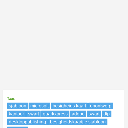
Tags
sjabloon
microsoft
besigheids kaart
onontwerp
kantoor
swart
quarkxpress
adobe
swart
dtp
desktoppublishing
besigheidskaartjie sjabloon